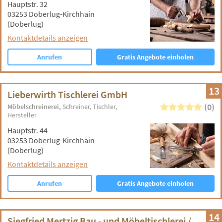
Hauptstr. 32
03253 Doberlug-Kirchhain
(Doberlug)
Kontaktdetails anzeigen
Anrufen
Gratis Angebote einholen
13
Lieberwirth Tischlerei GmbH
(0)
Möbelschreinerei
Schreiner
Tischler
Hersteller
Hauptstr. 44
03253 Doberlug-Kirchhain
(Doberlug)
Kontaktdetails anzeigen
Anrufen
Gratis Angebote einholen
14
Siegfried Mertzig Bau - und Möbeltischlerei /