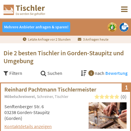
Mehrere Anbieter anfragen & sparen!
Mehrere Anbieter anfragen & sparen!
Letzte Anfrage vor
2
Stunden
3 Anfragen heute
Die 2 besten Tischler in Gorden-Staupitz und
Umgebung
Filtern
Suchen
nach
Bewertung
1
Reinhard Pachtmann Tischlermeister
(0)
Möbelschreinerei
Schreiner
Tischler
Senftenberger Str. 6
03238 Gorden-Staupitz
(Gorden)
Kontaktdetails anzeigen