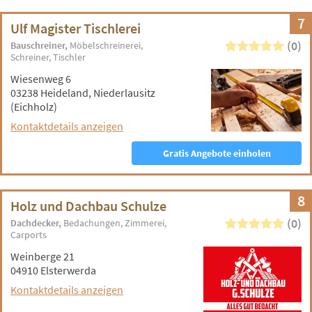
7
Ulf Magister Tischlerei
(0)
Bauschreiner
Möbelschreinerei
Schreiner
Tischler
Wiesenweg 6
03238 Heideland, Niederlausitz
(Eichholz)
Kontaktdetails anzeigen
Gratis Angebote einholen
8
Holz und Dachbau Schulze
(0)
Dachdecker
Bedachungen
Zimmerei
Carports
Weinberge 21
04910 Elsterwerda
Kontaktdetails anzeigen