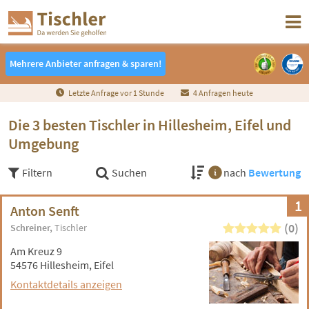
Mehrere Anbieter anfragen & sparen!
Mehrere Anbieter anfragen & sparen!
Letzte Anfrage vor
1
Stunde
4 Anfragen heute
Die 3 besten Tischler in Hillesheim, Eifel und
Umgebung
Filtern
Suchen
nach
Bewertung
1
Anton Senft
(0)
Schreiner
Tischler
Am Kreuz 9
54576 Hillesheim, Eifel
Kontaktdetails anzeigen