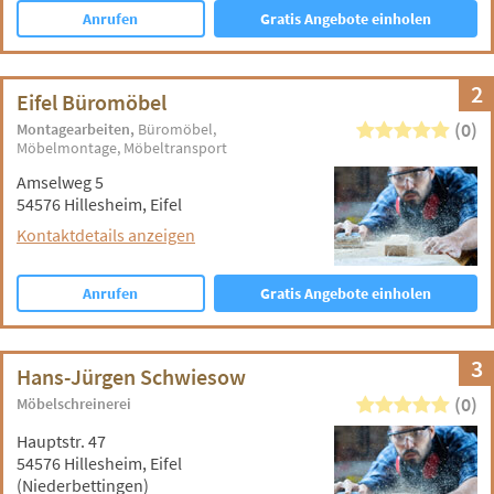
Anrufen
Gratis Angebote einholen
2
Eifel Büromöbel
(0)
Montagearbeiten
Büromöbel
Möbelmontage
Möbeltransport
Amselweg 5
54576 Hillesheim, Eifel
Kontaktdetails anzeigen
Anrufen
Gratis Angebote einholen
3
Hans-Jürgen Schwiesow
(0)
Möbelschreinerei
Hauptstr. 47
54576 Hillesheim, Eifel
(Niederbettingen)