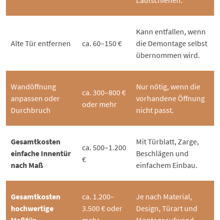
Kann entfallen, wenn
Alte Tür entfernen
ca. 60–150 €
die Demontage selbst
übernommen wird.
Wandöffnung
Nur nötig, wenn die
ca. 300–800 €
anpassen oder
vorhandene Öffnung
oder mehr
Durchbruch
nicht passt.
Gesamtkosten
Mit Türblatt, Zarge,
ca. 500–1.200
einfache Innentür
Beschlägen und
€
nach Maß
einfachem Einbau.
Gesamtkosten
ca. 1.200–
Je nach Material,
hochwertige
3.500 € oder
Design, Türart und
Maßtür
mehr
Montageaufwand.