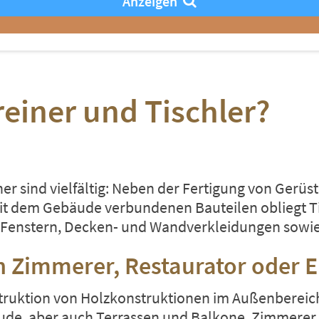
Anzeigen
iner und Tischler?
er sind vielfältig: Neben der Fertigung von Gerü
t dem Gebäude verbundenen Bauteilen obliegt Ti
 Fenstern, Decken- und
Wandverkleidungen
sowie
 Zimmerer, Restaurator oder E
truktion von Holzkonstruktionen im Außenbereich 
ude, aber auch
Terrassen
und Balkone. Zimmerer a