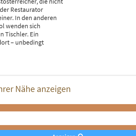
sterreicher, die nicht
der Restaurator
einer. In den anderen
rol wenden sich
 Tischler. Ein
dort – unbedingt
hrer Nähe anzeigen