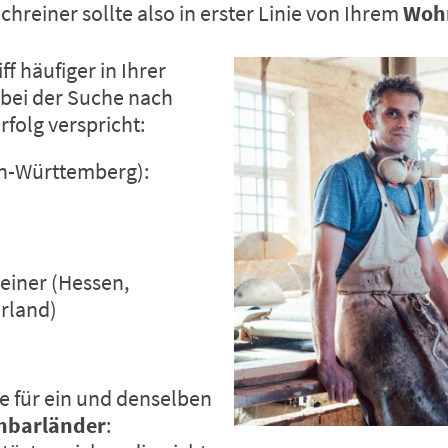
hreiner sollte also in erster Linie von Ihrem
Woh
f häufiger in Ihrer
bei der Suche nach
folg verspricht:
n-Württemberg):
reiner (Hessen,
arland)
e für ein und denselben
hbarländer
: