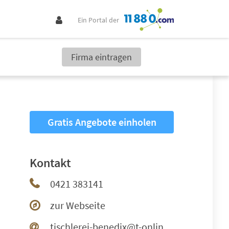
Ein Portal der
Firma eintragen
Gratis Angebote einholen
Kontakt
0421 383141
zur Webseite
tischlerei-benedix@t-online.de