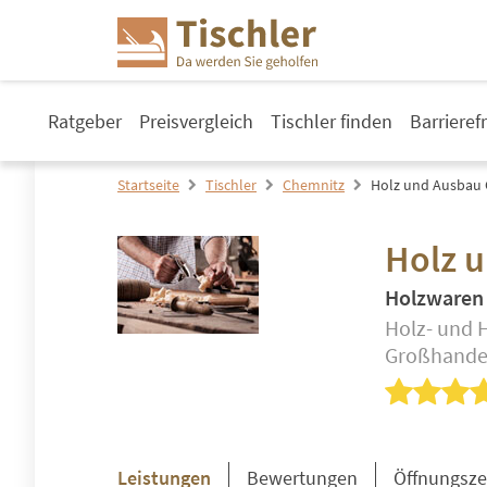
Ratgeber
Preisvergleich
Tischler finden
Barrieref
Startseite
Tischler
Chemnitz
Holz und Ausbau
Holz 
Holzwaren
Holz- und 
Großhandel
Leistungen
Bewertungen
Öffnungsze