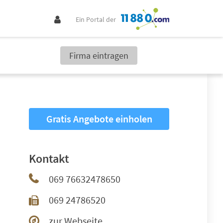
Ein Portal der
Firma eintragen
Gratis Angebote einholen
Kontakt
069 76632478650
069 24786520
zur Webseite