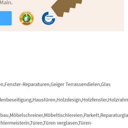
 Main.
n
en,Fenster-Reparaturen,Geiger Terrassendielen,Glas
denbeseitigung,Haustüren,Holzdesign,Holzfenster,Holzrahm
au,Möbelschreiner,Möbeltischlereien,Parkett,Reparaturgla
chlermeisterin,Türen,Türen verglasen,Türen-