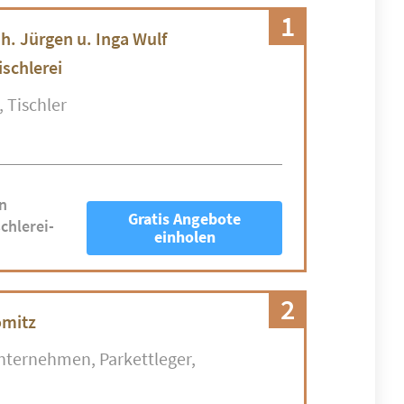
1
h. Jürgen u. Inga Wulf
schlerei
Tischler
n
Gratis Angebote
chlerei-
einholen
2
ömitz
nternehmen
Parkettleger