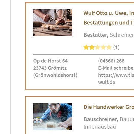
Wulf Otto u. Uwe, In
Bestattungen und Ti
Bestatter
Schreiner
(1)
Op de Horst 64
(04366) 268
23743 Grömitz
E-Mail schreibe
(Grönwohldshorst)
https://www.tis
wulf.de
Die Handwerker Gr
Bauschreiner
Bauu
Innenausbau