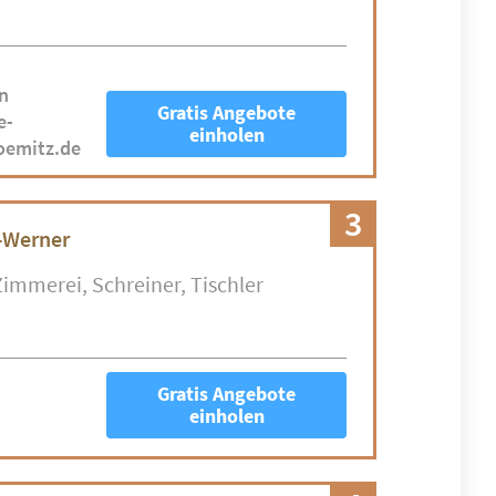
n
Gratis Angebote
e-
einholen
oemitz.de
3
-Werner
Zimmerei
Schreiner
Tischler
Gratis Angebote
einholen