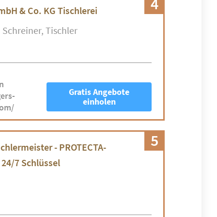
4
mbH & Co. KG Tischlerei
Schreiner
Tischler
n
Gratis Angebote
ers-
einholen
com/
5
ischlermeister - PROTECTA-
 24/7 Schlüssel