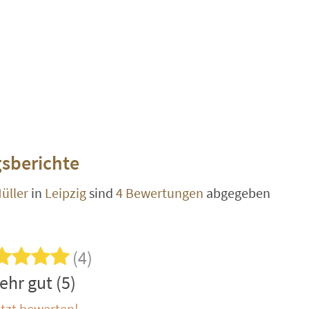
sberichte
üller
in
Leipzig
sind
4 Bewertungen
abgegeben
(4)
ehr gut (5)
tzt bewerten!