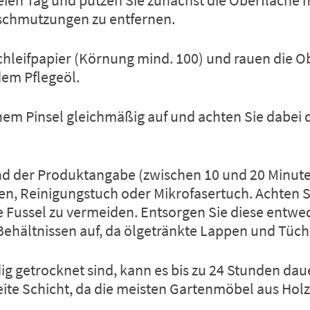
eien Tag und putzen Sie zunächst die Oberfläche 
rschmutzungen zu entfernen.
chleifpapier (Körnung mind. 100) und rauen die Ob
dem Pflegeöl.
inem Pinsel gleichmäßig auf und achten Sie dabei d
nd der Produktangabe (zwischen 10 und 20 Minuten
n, Reinigungstuch oder Mikrofasertuch. Achten Si
e Fussel zu vermeiden. Entsorgen Sie diese entwe
 Behältnissen auf, da ölgetränkte Lappen und Tüc
ig getrocknet sind, kann es bis zu 24 Stunden da
zweite Schicht, da die meisten Gartenmöbel aus Hol