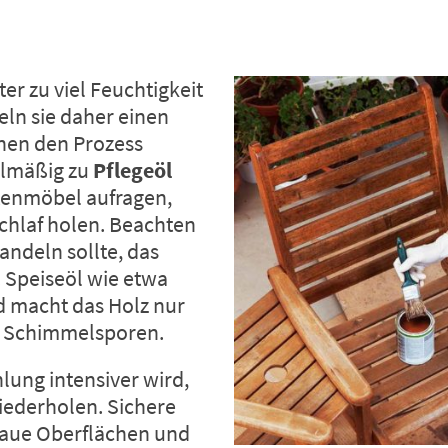
er zu viel Feuchtigkeit
eln sie daher einen
nnen den Prozess
elmäßig zu
Pflegeöl
artenmöbel aufragen,
chlaf holen. Beachten
handeln sollte, das
. Speiseöl wie etwa
d macht das Holz nur
ür Schimmelsporen.
hlung intensiver wird,
iederholen. Sichere
raue Oberflächen und